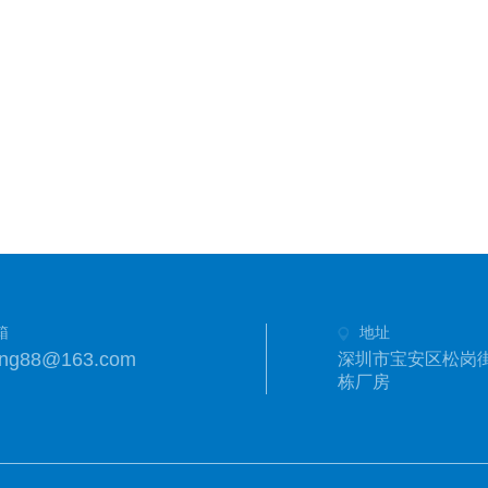
箱
地址
eng88@163.com
深圳市宝安区松岗街
栋厂房