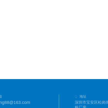
箱
地址
eng88@163.com
深圳市宝安区松岗街
栋厂房