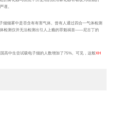
严谨。
子烟烟雾中是否含有有害气体。曾有人通过四合一气体检测
体检测仪并无法检测出引人上瘾的罪魁祸首——尼古丁的
国高中生尝试吸电子烟的人数增加了
75%
。可见，这般
XH