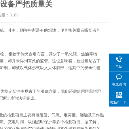
设备严把质量关
击量：
3186
成。其中，烟弹中所装有的烟油，便直接关联者吸烟者的
物。相较于传统香烟而言，其少了一氧化碳、焦油等物
量，却并未得到有效的监管。这也意味着，被过量尼古丁
电话
加剂，却被以气体形式吸入人体肺部，这其中的安全性也
在线咨询
为测定烟油中尼古丁的准确含量，我们还需借用恒温恒湿
可通过质谱法等完成。
微信扫一扫
量的检测项目主要有电阻值、气流、烟雾量、漏油及工作温
流、充电时间、吸烟超时保护等多个检测项目。据了解，
述的雾化器与医院中所使用的医用雾化器有着较为相似的