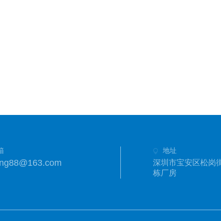
箱
地址
eng88@163.com
深圳市宝安区松岗街
栋厂房