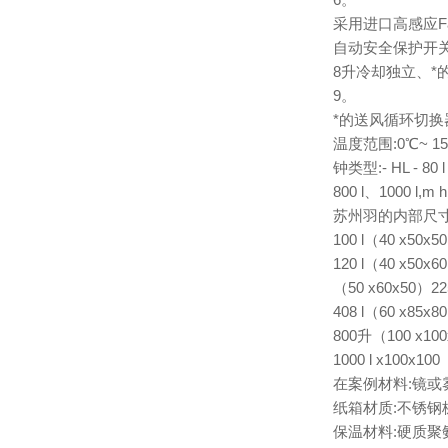
6。
采用进口高感应F
自动安全保护开关
8升冷却独立、*
9。
*的送风循环切换
温度范围:0℃~ 150
钟类型:- HL - 80 l .
800 l、1000 l,m h
苏州羽的内部尺寸80
100 l（40 x50x
120 l（40 x50x
（50 x60x50）22
408 l（60 x85x
800升（100 x10
1000 l x100x1
在案例材料:镜或雾
纸箱材质:不锈钢板
保温材料:硬质聚