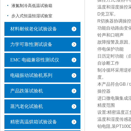
操控方式:湿热平
液氮制冷高低温试验箱
温度和湿度操控采用
D党卫军。
步入式恒温恒湿试验室
R切换器协调操
功能自动路由变
材料耐候老化试验设备
铃声和口哨声
故障报警及原因、
力学可靠性测试设备
停电保护功能
日历定时功能（
EMC 电磁兼容性测试仪
自诊断工作
制冷循环采用逆机
电磁振动试验机系列
度。
本产品符合GB / t24
产品跌落试验机
操控器
进口微电脑集成
精度范围
蒸汽老化试验机
设置:精密温度正负
温度和湿度传感
精密高温烘箱试验设备
铂电阻,装PT100