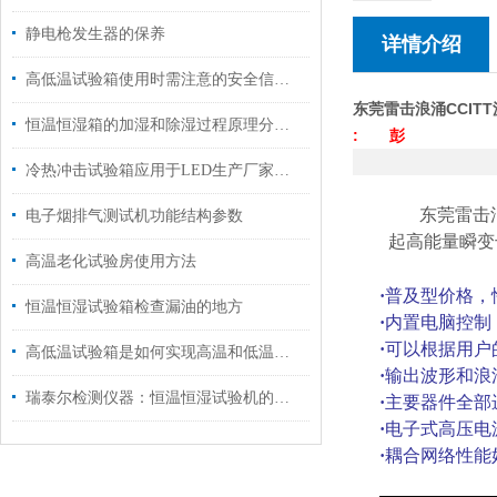
静电枪发生器的保养
详情介绍
高低温试验箱使用时需注意的安全信息！
东莞雷击浪涌CCIT
恒温恒湿箱的加湿和除湿过程原理分析！
:
彭
冷热冲击试验箱应用于LED生产厂家质量检测
东莞雷击
电子烟排气测试机功能结构参数
起高能量瞬变
高温老化试验房使用方法
·
普及型价格，
恒温恒湿试验箱检查漏油的地方
·
内置电脑控制
·
可以根据用户
高低温试验箱是如何实现高温和低温的？
·
输出波形和浪
瑞泰尔检测仪器：恒温恒湿试验机的了解
·
主要器件全部
·
电子式高压电
·
耦合网络性能