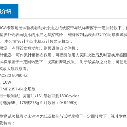
情介绍
CA纸带耐磨试验机卷动未涂油之纸或胶带与试样摩擦于一定回转数下，视
塑胶外壳表面喷涂的涂层之摩擦试验； 硅橡胶制品表面丝印的耐摩擦试
。 本公司*设计为双电机双计数显示机型：
显计数器：有预设次数功能，到预设值自动停机；
械式计数器：可作累计磨擦次数用，可提醒使用人员到次数后及时更换摩擦圈
试样摩擦于一定回转数下，视其耐摩耗效果。 对于较柔软之材质，可使用重量砝
灯式放大镜以察看。
C220 50/60HZ
：10W
TMF2357-04之规范
用一般测试）宽度11/16”,每卷可测1800cycles
可选择55、175或275g 9 计数器：0~9999次
带耐磨试验机卷动未涂油之纸或胶带与试样摩擦于一定回转数下，视其耐
及特点：