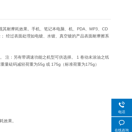
其耐摩耗效果。手机、笔记本电脑、机、PDA、MP3、CD
验； 经过表面处理如电镀、水镀、真空镀的产品表面耐摩擦系
。 注：另有带调速功能之机型可供选择。 1 卷动未涂油之纸
码减轻荷重为55g 或 175g（标准荷重为175g）
电话
摩耗效果。
在线咨询