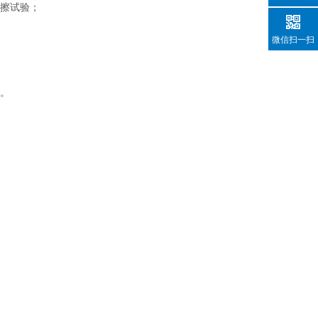
摩擦试验；
微信扫一扫
圈。
）