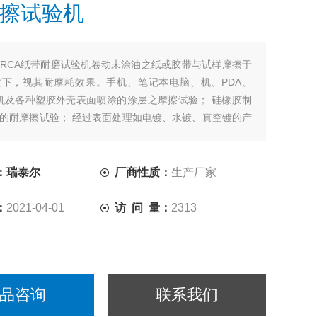
擦试验机
RCA纸带耐磨试验机卷动未涂油之纸或胶带与试样摩擦于
下，视其耐摩耗效果。手机、笔记本电脑、机、PDA、
D机及各种塑胶外壳表面喷涂的涂层之摩擦试验； 硅橡胶制
的耐摩擦试验； 经过表面处理如电镀、水镀、真空镀的产
擦系数试验等。 本公司*设计为双电机双计数显示机型：
：瑞泰尔
厂商性质：
生产厂家
：
2021-04-01
访 问 量：
2313
品咨询
联系我们