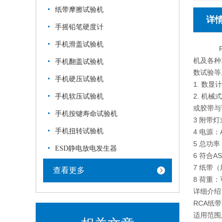
纸带摩擦试验机
详
手摇铅笔硬度计
手机滑盖试验机
R
机及各种
手机翻盖试验机
数试验等
手机硬压试验机
1. 数
2. 机
手机软压试验机
或胶带与
手机按键寿命试验机
3 附带
手机扭转试验机
4 电源：A
5 总功率
ESD静电放电发生器
6 符合AS
7 纸带（
查看更多
8 荷重：
详细介绍
RCA纸
适用范围