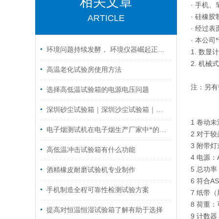
相关文章
· 手机
· 硅橡
ARTICLE
· 经过
· 本公
环境问题持续发酵， 环境仪器崛起正当时
1. 数
2. 机
高温老化试验房使用方法
注：另有
选择高低温试验箱的电源电压问题
深圳砂尘试验箱｜深圳沙尘试验箱｜深圳防尘测试机的技术参数！
1 卷动
电子烟测试机在电子烟生产厂家中*的九款设备推荐
2 对于
3 附带
高低温冲击试验箱有什么功能
4 电源：A
5 总功率
酒精橡皮耐磨试验机专业制作
6 符合AS
手机制造全程可靠性检测试验方案
7 纸带（
8 荷重：
提高对恒温恒湿试验箱了解有助于选择
9 计数器