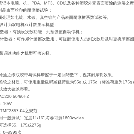
、笔记本电脑、机、PDA、MP3、CD机及各种塑胶外壳表面喷涂的涂层之
胶制品表面丝印的耐摩擦试验；
表面处理如电镀、水镀、真空镀的产品表面耐摩擦系数试验等。
司*设计为双电机双计数显示机型：
显计数器：有预设次数功能，到预设值自动停机；
械式计数器：可作累计磨擦次数用，可提醒使用人员到次数后及时更换摩擦
带调速功能之机型可供选择。
未涂油之纸或胶带与试样摩擦于一定回转数下，视其耐摩耗效果。
较柔软之材质，可使用重量砝码减轻荷重为55g 或 175g（标准荷重为175g
灯式放大镜以察看。
C220 50/60HZ
：10W
TMF2357-04之规范
用一般测试）宽度11/16”,每卷可测1800cycles
可选择55、175或275g
：0~9999次