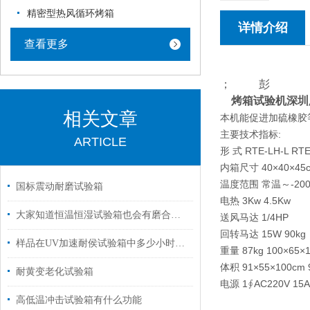
精密型热风循环烤箱
详情介绍
查看更多
； 彭
烤箱试验机深圳
相关文章
本机能促进加硫橡胶
主要技术指标:
ARTICLE
形 式 RTE-LH-L RT
内箱尺寸 40×40×45c
温度范围 常温～-200
国标震动耐磨试验箱
电热 3Kw 4.5Kw
大家知道恒温恒湿试验箱也会有磨合期吗？
送风马达 1/4HP
回转马达 15W 90kg
样品在UV加速耐侯试验箱中多少小时的测试相当于户外曝晒一年？
重量 87kg 100×65×
体积 91×55×100cm 9
耐黄变老化试验箱
电源 1∮AC220V 15A 
高低温冲击试验箱有什么功能