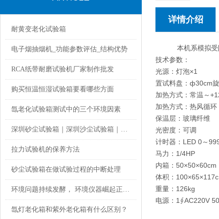
详情介绍
耐黄变老化试验箱
本机系模拟受阳光
电子烟抽烟机_功能参数评估_结构优势
技术参数：
RCA纸带耐磨试验机厂家制作批发
光源：灯泡×1
置试料盘：ф30cm旋转,
购买恒温恒湿试验箱要看哪些方面
加热方式：常温～+1
加热方式：热风循环
氙老化试验箱测试中的三个环境因素
保温层：玻璃纤维
深圳砂尘试验箱｜深圳沙尘试验箱｜深圳防尘测试机的技术参数！
光密度：可调
计时器：LED 0～99
拉力试验机的保养方法
马力：1/4HP
内箱：50×50×60cm
砂尘试验箱在做试验过程的中断处理
体积：100×65×117
重量：126kg
环境问题持续发酵， 环境仪器崛起正当时
电源：1∮AC220V 50
氙灯老化箱和紫外老化箱有什么区别？