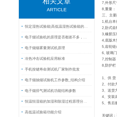
相关文章
7,外形尺寸
8,重量：
ARTICLE
三、主要
1,机台本
恒定湿热试验箱|高低温湿热试验箱的电气安装条件
2,卧式
3,橡胶压
电子烟试验机的原理是否都差不多，请听排气测试人员分析
4,底版木
5,齿轮
电子烟烟雾量测试机原理
6, 玻璃
冷热冲击试验机应用标准
7,控制
8,防护栏
手机按键寿命测试机厂家制作批发
1、供 
电子烟抽烟试验机工作参数_结构介绍
2、付款
3、送货
电子烟排气测试机功能结构参数
4、安装
恒温恒湿箱的加湿和除湿过程原理分析！
5、售后
高低温试验箱功能介绍
关键词：