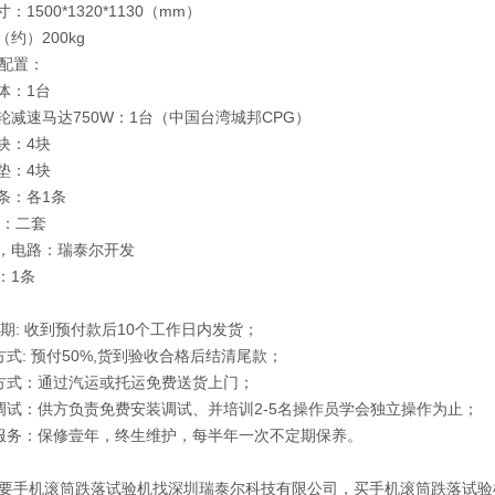
：1500*1320*1130（mm）
（约）200kg
配置：
体：1台
齿轮减速马达750W：1台（中国台湾城邦CPG）
块：4块
垫：4块
链条：各1条
门：二套
器，电路：瑞泰尔开发
：1条
货 期: 收到预付款后10个工作日内发货；
方式: 预付50%,货到验收合格后结清尾款；
方式：通过汽运或托运免费送货上门；
调试：供方负责免费安装调试、并培训2-5名操作员学会独立操作为止；
服务：保修壹年，终生维护，每半年一次不定期保养。
要手机滚筒跌落试验机找深圳瑞泰尔科技有限公司，买手机滚筒跌落试验