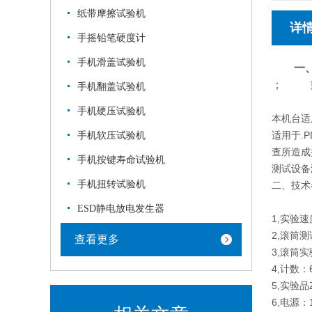
纸带摩擦试验机
详
手摇铅笔硬度计
手机滑盖试验机
一、
； 
手机翻盖试验机
手机硬压试验机
本机台适
适用于.
手机软压试验机
查所造成
手机按键寿命试验机
测试设备满
手机扭转试验机
二、技术
ESD静电放电发生器
1,实验速
2,滚筒测
查看更多
3,滚筒
4,计数：
5,实验品
6,电源：