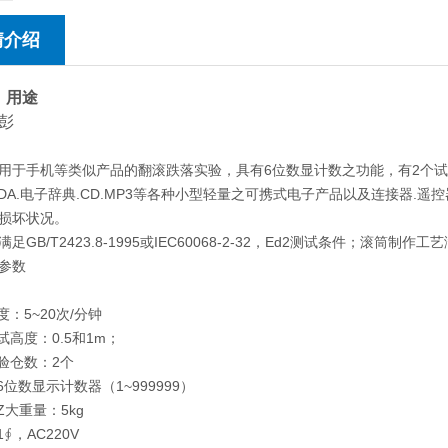
情介绍
用途
彭
用于手机等类似产品的翻滚跌落实验，具有6位数显计数之功能，有2个试
PDA.电子辞典.CD.MP3等各种小型轻量之可携式电子产品以及连接器
损坏状况。
足GB/T2423.8-1995或IEC60068-2-32，Ed2测试条件；滚筒制作工艺满
参数
度：5~20次/分钟
试高度：0.5和1m；
实验仓数：2个
6位数显示计数器（1~999999）
Z大重量：5kg
1∮，AC220V