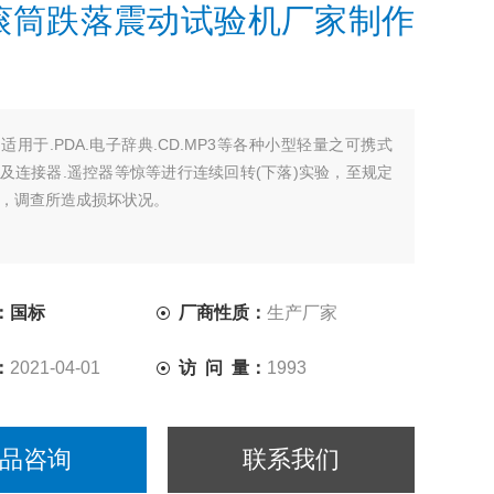
滚筒跌落震动试验机厂家制作
：
适用于.PDA.电子辞典.CD.MP3等各种小型轻量之可携式
及连接器.遥控器等惊等进行连续回转(下落)实验，至规定
，调查所造成损坏状况。
：国标
厂商性质：
生产厂家
：
2021-04-01
访 问 量：
1993
品咨询
联系我们