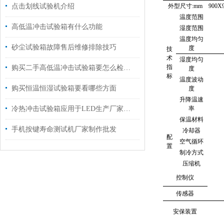
点击划线试验机介绍
外型尺寸
:mm
900X
温度范围
高低温冲击试验箱有什么功能
湿度范围
温度均匀
砂尘试验箱故障售后维修排除技巧
度
技
术
湿度均匀
指
购买二手高低温冲击试验箱要怎么检查？
度
标
温度波动
购买恒温恒湿试验箱要看哪些方面
度
升降温速
冷热冲击试验箱应用于LED生产厂家质量检测
率
保温材料
手机按键寿命测试机厂家制作批发
冷却器
配
空气循环
置
制冷方式
压缩机
控制仪
传感器
安保装置