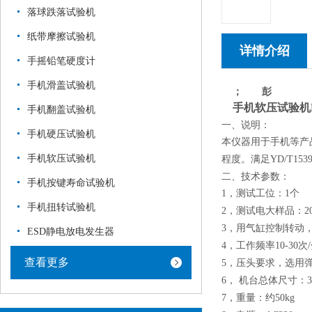
落球跌落试验机
纸带摩擦试验机
详情介绍
手摇铅笔硬度计
手机滑盖试验机
； 彭
手机软压试验机
手机翻盖试验机
一、说明：
手机硬压试验机
本仪器用于手机等产
手机软压试验机
程度。满足
YD/T1539
二、技术参数：
手机按键寿命试验机
，测试工位：
个
1
1
手机扭转试验机
，测试电大样品：
2
2
，用气缸控制转动
3
ESD静电放电发生器
，工作频率
次
4
10-30
/
查看更多
，压头要求，选用
5
，
机台总体尺寸：
6
，重量：约
7
50kg