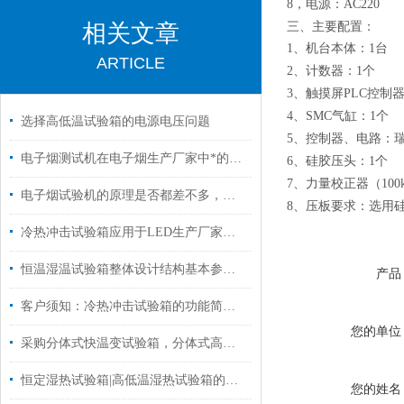
，电源：
8
AC220
三、主要配置：
相关文章
、机台本体：
台
1
1
ARTICLE
、计数器：
个
2
1
、触摸屏
控制
3
PLC
、
气缸：
个
4
SMC
1
选择高低温试验箱的电源电压问题
、控制器、电路：
5
电子烟测试机在电子烟生产厂家中*的九款设备推荐
、硅胶压头：
个
6
1
、力量校正器（
7
100
电子烟试验机的原理是否都差不多，请听排气测试人员分析
、压板要求：选用
8
冷热冲击试验箱应用于LED生产厂家质量检测
恒温湿温试验箱整体设计结构基本参数你们了解过吗？
产品
客户须知：冷热冲击试验箱的功能简介和安装准备条件阐述
您的单位
采购分体式快温变试验箱，分体式高低温试验箱，要选对供应商
恒定湿热试验箱|高低温湿热试验箱的电气安装条件
您的姓名