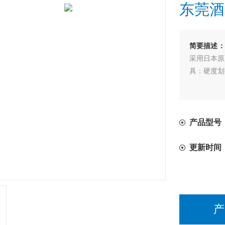
东莞酒
简要描述：
采用日本原
具：硬度划
销售； 彭
产品型号
更新时间
产