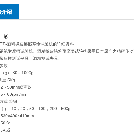
情介绍
 彭
TE-酒精橡皮磨擦寿命试验机的详细资料：
铅笔耐摩擦试验机。酒精橡皮铅笔耐摩擦试验机采用日本原产之精密传动
橡皮擦测试夹具、酒精测试夹具。
参数
（g） 80～1000g
重 5Kg
 2～50mm或商议
～60rpm/min
方式 旋钮
g） 10，20，50，100，200，500g
30×490×410mm
50Kg
,5A 或