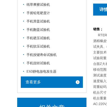
纸带摩擦试验机
详
手摇铅笔硬度计
手机滑盖试验机
销售；
手机翻盖试验机
RTER
手机硬压试验机
酒精橡皮
手机软压试验机
试夹具、
主要技术
手机按键寿命试验机
试验荷重 
手机扭转试验机
台面Z大承
移动范围
ESD静电放电发生器
测试速度 5
速度输入
查看更多
荷重砝码（
机台尺寸 5
机台重量 
AC:220V