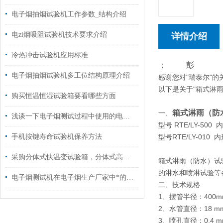
电子烟抽烟试验机工作参数_结构介绍
电zi烟吸阻试验机技术要求介绍
详情介绍
冷热冲击试验机应用标准
； 彭
电子烟抽烟试验机多工位结构原理介绍
感谢您对"瑞泰尔"
以下是关于"箱式淋雨
购买恒温恒湿试验箱要看哪些方面
箱式淋雨（防
一、
浅谈一下电子烟测试过程中使用的电子烟烟雾量测试机
型号 RTE/LY-500 
手机按键寿命试验机保养方法
型号RTE/LY-010 内
采购分体式快温变试验箱，分体式高低温试验箱，要选对供应商
箱式淋雨（防水）试
的淋水和喷淋试验等
电子烟测试机在电子烟生产厂家中*的九款设备推荐
二、技术规格
1、摆管半径：400mm（R
2、水管直径：18 m
3、喷孔直径：0.4 m