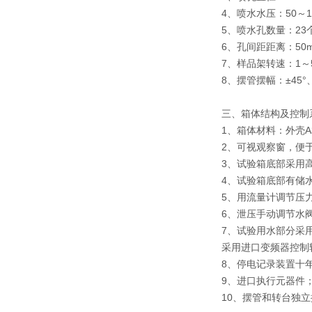
4、喷水水压：50～10
5、喷水孔数量：23
6、孔间距距离：50
7、样品架转速：1～5±
8、摆管摆幅：±45°、±
三、箱体结构及控制
1、箱体材料：外壳A
2、可视观察窗，便
3、试验箱底部采用
4、试验箱底部有储
5、用流量计调节压力大
6、泄压手动调节水
7、试验用水部分采
采用进口变频器控制
8、停电记录装置十
9、进口执行元器件
10、摆管和转台独