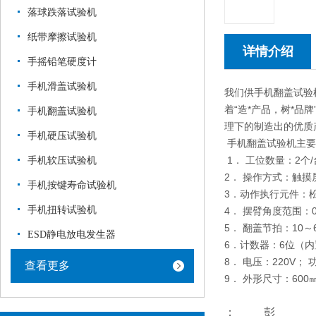
落球跌落试验机
纸带摩擦试验机
详情介绍
手摇铅笔硬度计
手机滑盖试验机
我们供手机翻盖试验
着“造*产品，树*品
手机翻盖试验机
理下的制造出的优质产
手机硬压试验机
手机翻盖试验机主要
1． 工位数量：2个/
手机软压试验机
2． 操作方式：触摸
手机按键寿命试验机
3．动作执行元件：
手机扭转试验机
4． 摆臂角度范围：
5． 翻盖节拍：10
ESD静电放电发生器
6．计数器：6位（内
8． 电压：220V；
查看更多
9． 外形尺寸：600㎜
； 彭