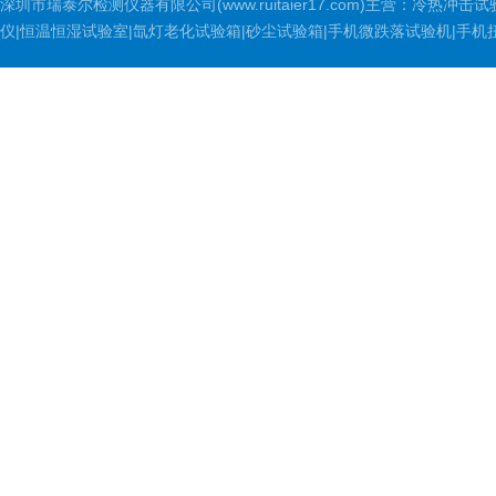
深圳市瑞泰尔检测仪器有限公司(www.ruitaier17.com)主营：冷
仪|恒温恒湿试验室|氙灯老化试验箱|砂尘试验箱|手机微跌落试验机|手机