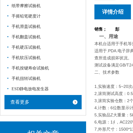
纸带摩擦试验机
详情介绍
手摇铅笔硬度计
手机滑盖试验机
销售； 彭
一、用途
手机翻盖试验机
本机台适用于手机等
手机硬压试验机
适用于.PDA.电子
手机软压试验机
查所造成损坏状况。
测试设备满足GB/T242
手机按键寿命试验机
二、技术参数
手机扭转试验机
1,实验速度：5~20次
ESD静电放电发生器
2,滚筒测试高度：0.
3,滚筒实验仓数：2
查看更多
4,计数：6位数显示计
5,实验品Z大重量：5
6,电源：1∮，AC220
7,外形尺寸：1500*1