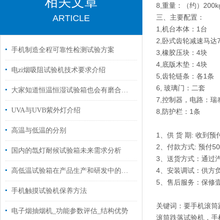
相关文章
8,重量：（约）200k
ARTICLE
三、主要配置：
1,机台本体：1台
2,卧式齿轮减速马达
手机制造全程可靠性检测试验方案
3,橡胶压块：4块
4,底版木垫：4块
电zi烟吸阻试验机技术要求介绍
5,齿轮链条：各1条
6, 玻璃门：二套
大家知道恒温恒湿试验箱也会有磨合期吗？
7,控制器，电路：瑞
UVA与UVB紫外灯介绍
8,防护栏：1条
高温与低温的分别
1、供 货 期: 收到
2、付款方式: 预付
国内的氙灯耐候试验箱未来需求分析
3、送货方式：通过
4、安装调试：供方
高低温试验箱在产品生产和研发中的重要性！
5、售后服务：保修
手机触摸试验机保养方法
关键词：要手机滚筒
电子烟抽烟机_功能参数评估_结构优势
滚筒跌落试验机，手