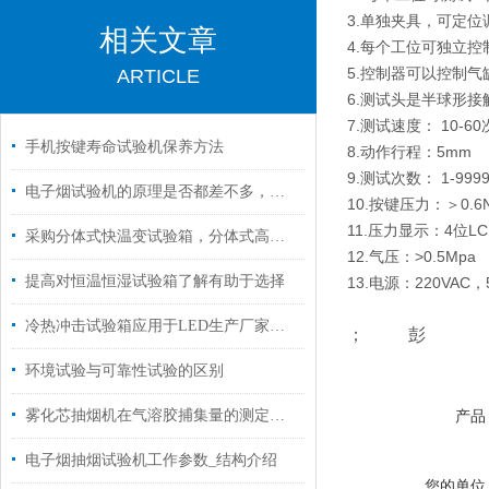
3.单独夹具，可定
相关文章
4.每个工位可独立
5.控制器可以控制
ARTICLE
6.测试头是半球形接
7.测试速度： 10-60
手机按键寿命试验机保养方法
8.动作行程：5mm
9.测试次数： 1-99
电子烟试验机的原理是否都差不多，请听排气测试人员分析
10.按键压力：＞0.6
11.压力显示：4位L
采购分体式快温变试验箱，分体式高低温试验箱，要选对供应商
12.气压：>0.5Mpa
提高对恒温恒湿试验箱了解有助于选择
13.电源：220VAC，
冷热冲击试验箱应用于LED生产厂家质量检测
； 彭
环境试验与可靠性试验的区别
雾化芯抽烟机在气溶胶捕集量的测定条件
产品
电子烟抽烟试验机工作参数_结构介绍
您的单位