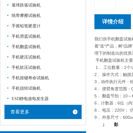
落球跌落试验机
纸带摩擦试验机
详情介绍
手摇铅笔硬度计
手机滑盖试验机
我们供手机翻盖试验
着“造*产品，树*品
手机翻盖试验机
理下的制造出的优质产
手机硬压试验机
手机翻盖试验机主要
1． 工位数量：2个/
手机软压试验机
2． 操作方式：触摸
手机按键寿命试验机
3．动作执行元件：
手机扭转试验机
4． 摆臂角度范围：
5． 翻盖节拍：10
ESD静电放电发生器
6．计数器：6位（内
8． 电压：220V；
查看更多
9． 外形尺寸：600㎜
； 彭