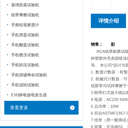
落球跌落试验机
纸带摩擦试验机
详情介绍
手摇铅笔硬度计
手机滑盖试验机
销售； 彭
手机翻盖试验机
RCA纸带耐磨试验
手机硬压试验机
种塑胶外壳表面喷涂
手机软压试验机
等。 本公司*设计
1. 数显计数器：有
手机按键寿命试验机
2. 机械式计数器
手机扭转试验机
或胶带与试样摩擦于一
3 附带灯式放大镜以
ESD静电放电发生器
4 电源：AC220 50/6
5 总功率：10W
查看更多
6 符合ASTMF2357
7 纸带（用一般测试）宽度
8 荷重：可选择55、17